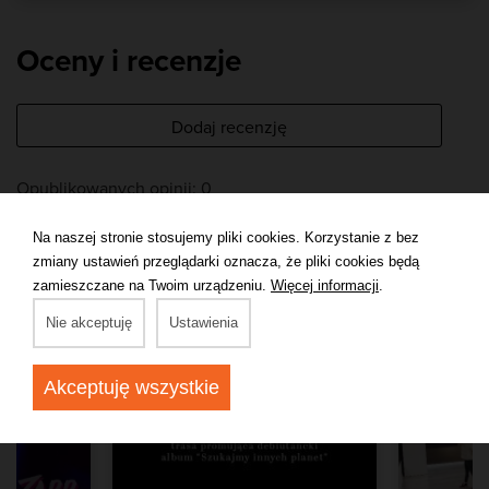
Oceny i recenzje
Dodaj recenzję
Opublikowanych opinii: 0
Na naszej stronie stosujemy pliki cookies. Korzystanie z bez
Oferty w pobliżu
zmiany ustawień przeglądarki oznacza, że pliki cookies będą
zamieszczane na Twoim urządzeniu.
Więcej informacji
.
Nie akceptuję
Ustawienia
Akceptuję wszystkie