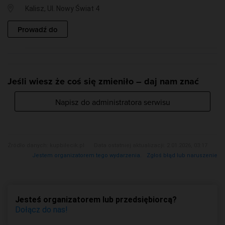
Kalisz, Ul. Nowy Świat 4
Prowadź do
Jeśli wiesz że coś się zmieniło – daj nam znać
Napisz do administratora serwisu
Źródło danych:
kupbilecik.pl
Data ostatniej aktualizacji: 2.01.2026, 03:17
Jestem organizatorem tego wydarzenia.
Zgłoś błąd lub naruszenie
Jesteś organizatorem lub przedsiębiorcą?
Dołącz do nas!