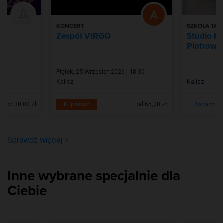
KONCERT
SZKOŁA TAŃ
Zespół VIRGO
Studio Kr
Piotrowsk
Piątek, 25 Wrzesień 2026 | 18:30
Kalisz
Kalisz
od 30,00 zł
od 65,00 zł
Kup teraz
Zobacz wi
Sprawdź więcej
Inne wybrane specjalnie dla
Ciebie