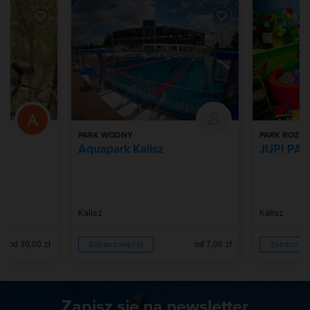
PARK WODNY
PARK ROZR
Aquapark Kalisz
JUPI PA
Kalisz
Kalisz
od 30,00 zł
od 7,00 zł
Zobacz więcej
Zobacz wi
Zapisz się na newsletter