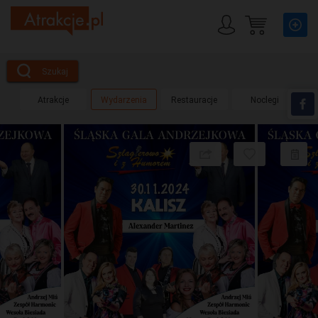
Szukaj
Atrakcje
Wydarzenia
Restauracje
Noclegi
Udostępnij
Dodaj
do
obserwow