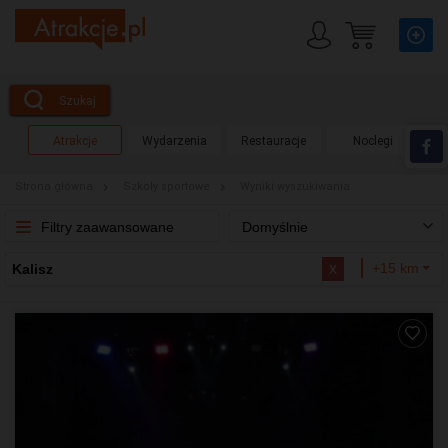
Szukaj
Atrakcje
Wydarzenia
Restauracje
Noclegi
Strona główna
Szkoły sportowe
Wyniki wyszukiwania
Filtry zaawansowane
Domyślnie
x
+15 km
Kalisz