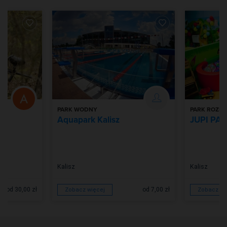
PARK WODNY
PARK ROZR
Aquapark Kalisz
JUPI PA
Kalisz
Kalisz
od 30,00 zł
od 7,00 zł
Zobacz więcej
Zobacz wi