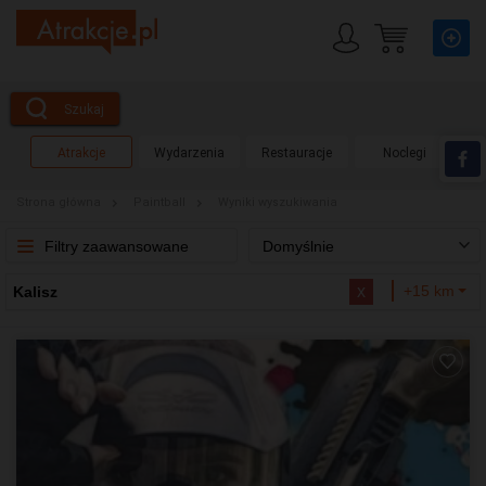
Szukaj
Atrakcje
Wydarzenia
Restauracje
Noclegi
Strona główna
Paintball
Wyniki wyszukiwania
Filtry zaawansowane
Domyślnie
x
+15 km
Kalisz