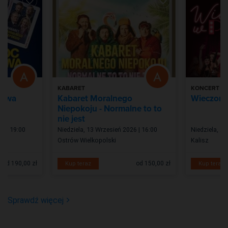
KABARET
KONCERT
towa
Kabaret Moralnego
Wieczore
Niepokoju - Normalne to to
nie jest
6 | 19:00
Niedziela, 13 Wrzesień 2026 | 16:00
Niedziela, 20
Ostrów Wielkopolski
Kalisz
od 190,00 zł
od 150,00 zł
Kup teraz
Kup teraz
Sprawdź więcej